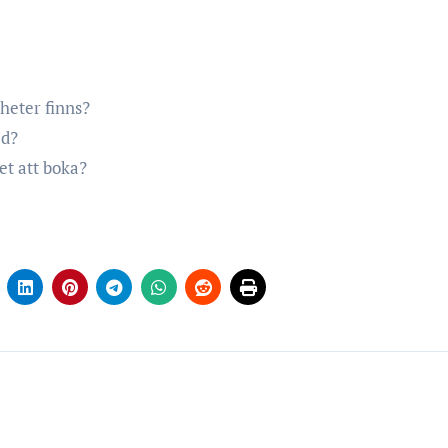
gheter finns?
ed?
et att boka?