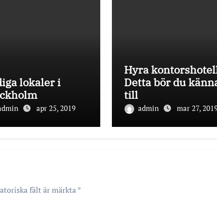
Hyra kontorshotell
iga lokaler i
Detta bör du känn
ockholm
till
admin
apr 25, 2019
admin
mar 27, 201
atoriska fält är märkta
*