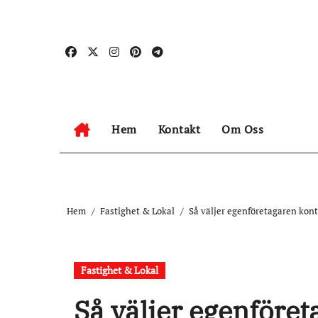
Hoppa
till
innehåll
Hem
Kontakt
Om Oss
Hem
Fastighet & Lokal
Så väljer egenföretagaren kont
Fastighet & Lokal
Så väljer egenföret