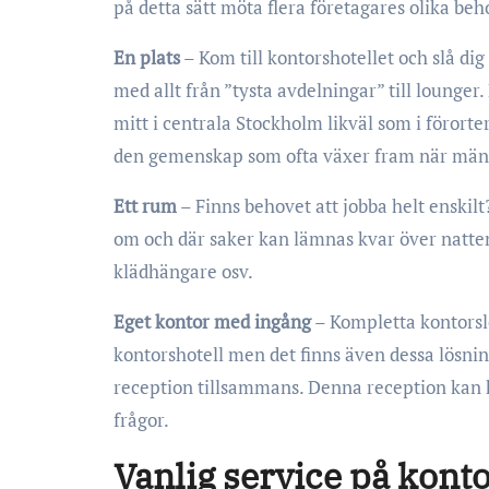
på detta sätt möta flera företagares olika beh
En plats
– Kom till kontorshotellet och slå dig
med allt från ”tysta avdelningar” till lounger.
mitt i centrala Stockholm likväl som i förort
den gemenskap som ofta växer fram när männi
Ett rum
– Finns behovet att jobba helt enskilt?
om och där saker kan lämnas kvar över natten
klädhängare osv.
Eget kontor med ingång
– Kompletta kontorsl
kontorshotell men det finns även dessa lösni
reception tillsammans. Denna reception kan hj
frågor.
Vanlig service på kont