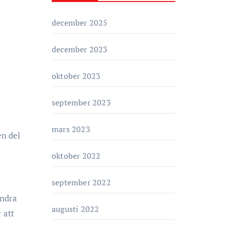
o
r
december 2025
i
e
december 2023
r
oktober 2023
september 2023
mars 2023
en del
oktober 2022
september 2022
andra
augusti 2022
 att