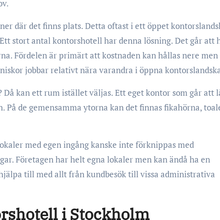
ov.
 ner där det finns plats. Detta oftast i ett öppet kontorsland
 Ett stort antal kontorshotell har denna lösning. Det går att 
erna. Fördelen är primärt att kostnaden kan hållas nere men
skor jobbar relativt nära varandra i öppna kontorslandsk
 Då kan ett rum istället väljas. Ett eget kontor som går att 
. På de gemensamma ytorna kan det finnas fikahörna, toale
okaler med egen ingång kanske inte förknippas med
ngar. Företagen har helt egna lokaler men kan ändå ha en
älpa till med allt från kundbesök till vissa administrativa
orshotell i Stockholm