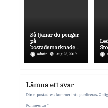
Så tjänar du pengar
på
Led
bostadsmarknaden i
St
Stockholm
admin
aug 28, 2019
Lämna ett svar
Din e-postadress kommer inte publiceras.
Oblig
Kommentar
*