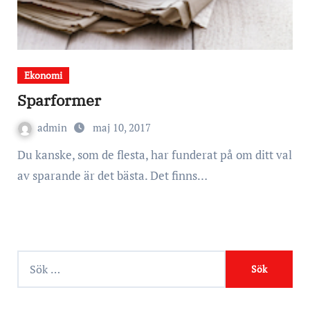
Ekonomi
Sparformer
admin
maj 10, 2017
Du kanske, som de flesta, har funderat på om ditt val
av sparande är det bästa. Det finns…
S
ö
k