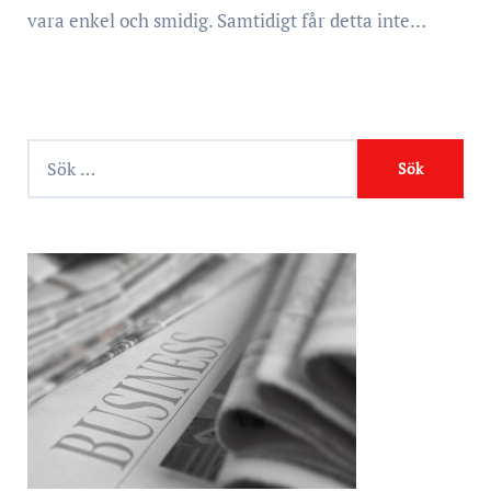
vara enkel och smidig. Samtidigt får detta inte…
S
ö
k
e
f
t
e
r
: