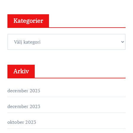
Kategorier
K
a
t
e
Arkiv
g
o
r
december 2025
i
e
december 2023
r
oktober 2023