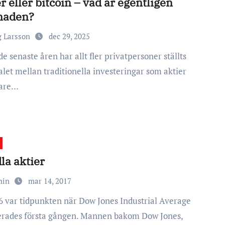
r eller bitcoin – vad är egentligen
lnaden?
g Larsson
dec 29, 2025
alet mellan traditionella investeringar som aktier
yare…
la aktier
min
mar 14, 2017
erades första gången. Mannen bakom Dow Jones,