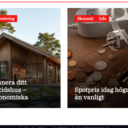
estering
Ekonomi
Info
anera ditt
itidshus –
Spotpris idag hög
onomiska
än vanligt
pekter att ha koll