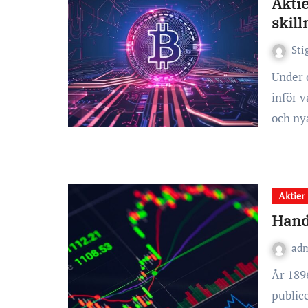
Aktie
skil
Sti
Under de senaste åren har allt fler privatpersoner ställts
inför v
och n
Aktier
Hand
ad
År 1896 var tidpunkten när Dow Jones Industrial Average
public