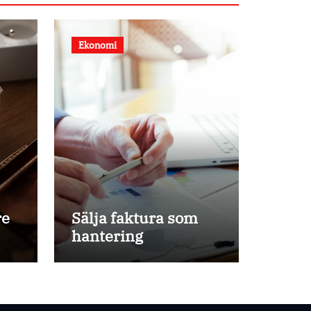
Ekonomi
re
Sälja faktura som
hantering