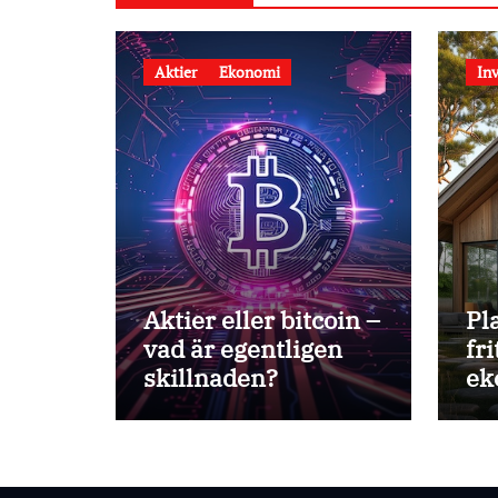
Aktier
Ekonomi
Inv
Aktier eller bitcoin –
Pl
vad är egentligen
fr
skillnaden?
ek
as
på