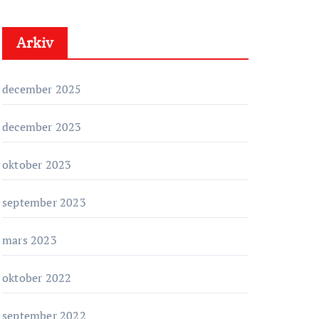
t
e
Arkiv
g
o
r
december 2025
i
e
december 2023
r
oktober 2023
september 2023
mars 2023
oktober 2022
september 2022