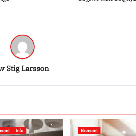
Av
Stig Larsson
nomi
Info
Ekonomi