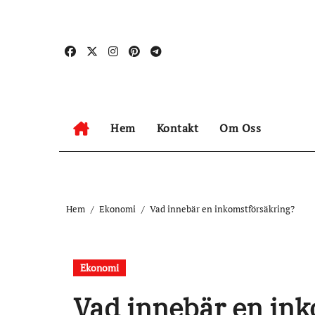
Hoppa
till
innehåll
Hem
Kontakt
Om Oss
Hem
Ekonomi
Vad innebär en inkomstförsäkring?
Ekonomi
Vad innebär en in