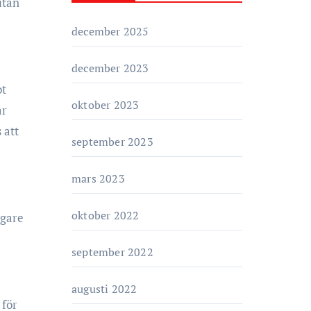
utan
o
r
december 2025
i
e
december 2023
r
ot
oktober 2023
ar
 att
september 2023
mars 2023
oktober 2022
agare
september 2022
augusti 2022
 för