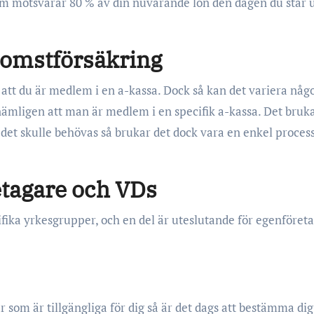
som motsvarar 80 % av din nuvarande lön den dagen du står 
komstförsäkring
 att du är medlem i en a-kassa. Dock så kan det variera någ
nämligen att man är medlem i en specifik a-kassa. Det bruk
 det skulle behövas så brukar det dock vara en enkel process
tagare och VDs
cifika yrkesgrupper, och en del är uteslutande för egenföret
 som är tillgängliga för dig så är det dags att bestämma dig