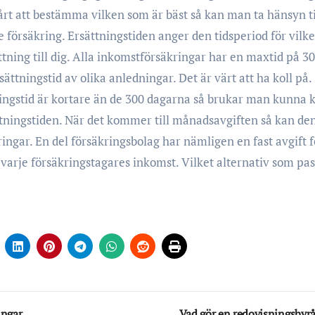
årt att bestämma vilken som är bäst så kan man ta hänsyn ti
 försäkring. Ersättningstiden anger den tidsperiod för vilk
tning till dig. Alla inkomstförsäkringar har en maxtid på 3
ättningstid av olika anledningar. Det är värt att ha koll på
ningstid är kortare än de 300 dagarna så brukar man kunna 
sättningstiden. När det kommer till månadsavgiften så kan de
ringar. En del försäkringsbolag har nämligen en fast avgift f
varje försäkringstagares inkomst. Vilket alternativ som pas
ingar
Vad gör en redovisningsbyr