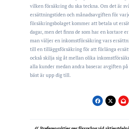
vilken försäkring du ska teckna. Om det är sv
ersättningstiden och månadsavgiften för varje
försäkringsbolaget kommer att betala ut ersät
dagar, men det finns de som har en kortare ers
man väljer en inkomstförsäkring vars ersätt
till en tilläggsförsäkring för att förlänga er
också skilja sig åt mellan olika inkomstförsäk
alla kunder medan andra baserar avgiften på 
bäst är upp dig till.
Inläggsnavigering
Preferensaktier ger försprång vid aktieutdeln