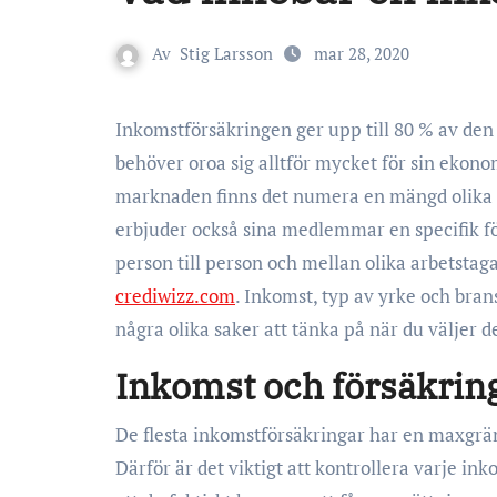
Av
Stig Larsson
mar 28, 2020
Inkomstförsäkringen ger upp till 80 % av den tidigare lönen när man blir arbetslös, vilket gör att man inte
behöver oroa sig alltför mycket för sin ekono
marknaden finns det numera en mängd olika i
erbjuder också sina medlemmar en specifik fö
person till person och mellan olika arbetstag
crediwizz.com
. Inkomst, typ av yrke och bran
några olika saker att tänka på när du väljer d
Inkomst och försäkrin
De flesta inkomstförsäkringar har en maxgräns,
Därför är det viktigt att kontrollera varje in