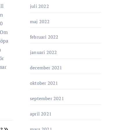
ll
juli 2022
en
maj 2022
00
. Om
februari 2022
köpa
n
januari 2022
ör
sar
december 2021
oktober 2021
september 2021
april 2021
mars 2021
å?