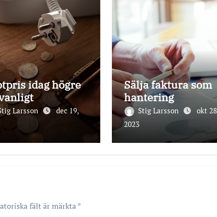
tpris idag högre
Sälja faktura som
vanligt
hantering
Stig Larsson
dec 19,
Stig Larsson
okt 28
2023
atoriska fält är märkta
*