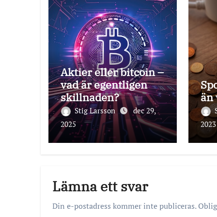
Aktier eller bitcoin –
vad är egentligen
Spo
skillnaden?
än 
Stig Larsson
dec 29,
2025
2023
Lämna ett svar
Din e-postadress kommer inte publiceras.
Oblig