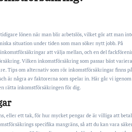
miska situation under tiden som man söker nytt jobb. På
nkomstförsäkringar att välja mellan, och en del fackfören
rsäkring. Vilken inkomstförsäkring som passar bäst variera
are. Tips om alternativ som rör inkomstförsäkringar finns p
sch är några av faktorerna som spelar in. Här går vi igenom
en rätta inkomstförsäkringen för dig.
gar
 eller ett tak, för hur mycket pengar de är villiga att betal
komstförsäkrings specifika maxgräns, så att du kan vara säke