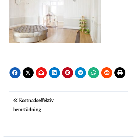
Inläggsnavigering
Kostnadseffektiv
hemstädning