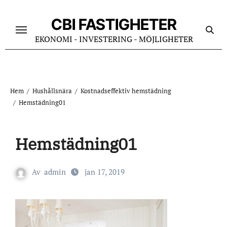
Hoppa
till
CBI FASTIGHETER
innehåll
EKONOMI - INVESTERING - MÖJLIGHETER
Hem
Hushållsnära
Kostnadseffektiv hemstädning
Hemstädning01
Hemstädning01
Av
admin
jan 17, 2019