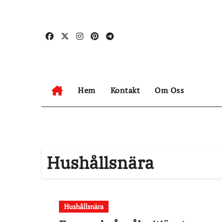
Hoppa
till
innehåll
Hem
Kontakt
Om Oss
Hushållsnära
Hushållsnära