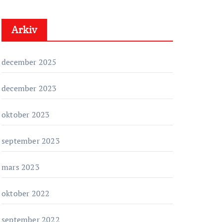
t
e
Arkiv
g
o
r
december 2025
i
e
december 2023
r
oktober 2023
september 2023
mars 2023
oktober 2022
september 2022