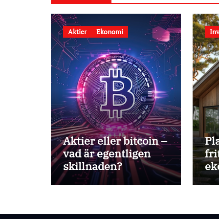
Aktier
Ekonomi
Inv
Aktier eller bitcoin –
Pl
vad är egentligen
fr
skillnaden?
ek
as
på