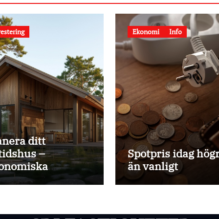
estering
Ekonomi
Info
anera ditt
itidshus –
Spotpris idag hög
onomiska
än vanligt
pekter att ha koll