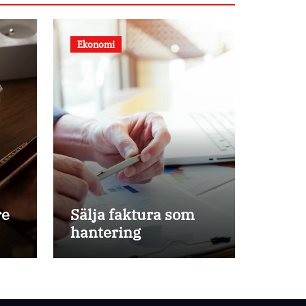
Ekonomi
re
Sälja faktura som
hantering