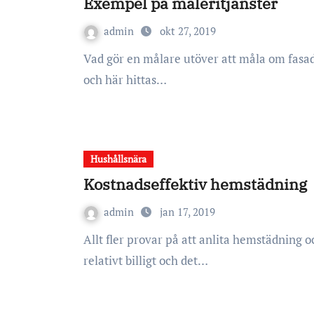
Exempel på måleritjänster
admin
okt 27, 2019
Vad gör en målare utöver att måla om fasader på bostadshus? Tjänsteutbudet är relativt brett
och här hittas…
Hushållsnära
Kostnadseffektiv hemstädning
admin
jan 17, 2019
Allt fler provar på att anlita hemstädning och andra hushållsnära tjänster. Det är bekvämt,
relativt billigt och det…