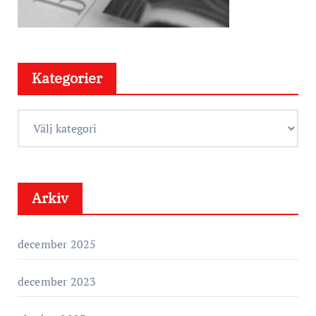
Kategorier
K
a
t
e
Arkiv
g
o
r
december 2025
i
e
december 2023
r