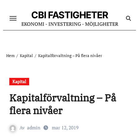
Hoppa
till
CBI FASTIGHETER
innehåll
EKONOMI - INVESTERING - MÖJLIGHETER
Hem
Kapital
Kapitalförvaltning – På flera nivåer
Kapital
Kapitalförvaltning – På
flera nivåer
Av
admin
mar 12, 2019