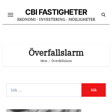
Hoppa
till
CBI FASTIGHETER
innehåll
EKONOMI - INVESTERING - MÖJLIGHETER
Överfallslarm
Hem
Överfallslarm
S
ö
k
e