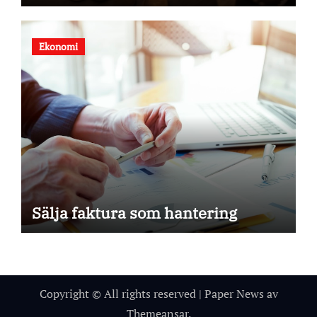
Ekonomi
Sälja faktura som hantering
Copyright © All rights reserved
|
Paper News
av
Themeansar
.