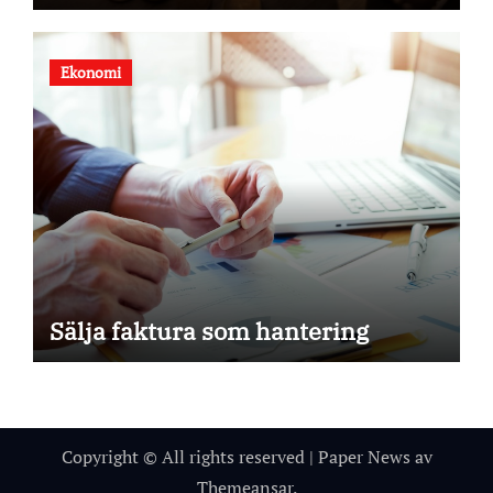
Ekonomi
Sälja faktura som hantering
Copyright © All rights reserved
|
Paper News
av
Themeansar
.