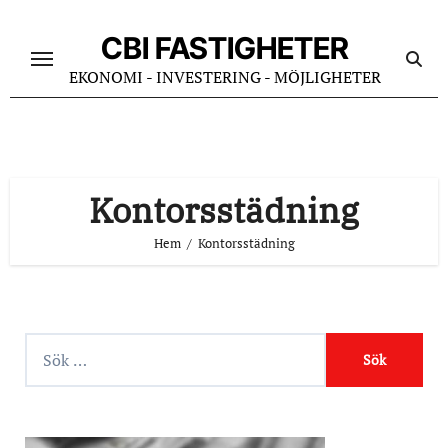
Hoppa
till
CBI FASTIGHETER
innehåll
EKONOMI - INVESTERING - MÖJLIGHETER
Kontorsstädning
Hem
Kontorsstädning
S
ö
k
e