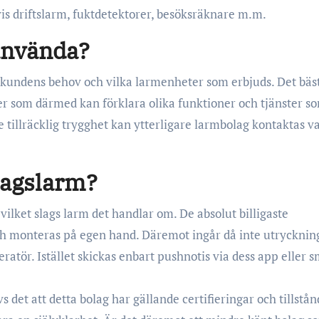
s driftslarm, fuktdetektorer, besöksräknare m.m.
 använda?
å kundens behov och vilka larmenheter som erbjuds. Det bäs
ker som därmed kan förklara olika funktioner och tjänster so
e tillräcklig trygghet kan ytterligare larmbolag kontaktas v
etagslarm?
vilket slags larm det handlar om. De absolut billigaste
ch monteras på egen hand. Däremot ingår då inte utrycknin
atör. Istället skickas enbart pushnotis via dess app eller 
 det att detta bolag har gällande certifieringar och tillstå