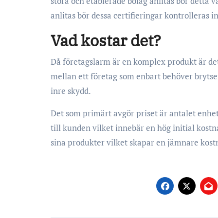
stora och etablerade bolag anlitas bör detta 
anlitas bör dessa certifieringar kontrolleras i
Vad kostar det?
Då företagslarm är en komplex produkt är det m
mellan ett företag som enbart behöver brytse
inre skydd.
Det som primärt avgör priset är antalet enhe
till kunden vilket innebär en hög initial kos
sina produkter vilket skapar en jämnare kostn