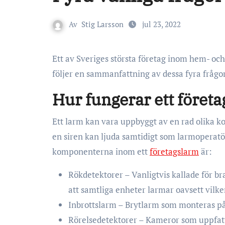
Av
Stig Larsson
jul 23, 2022
Ett av Sveriges största företag inom hem- och företagslarm presenterar ”vanliga frågor” på sin hemsida. Här
följer en sammanfattning av dessa fyra frågor
Hur fungerar ett föret
Ett larm kan vara uppbyggt av en rad olika k
en siren kan ljuda samtidigt som larmoperatö
komponenterna inom ett
företagslarm
är:
Rökdetektorer – Vanligtvis kallade för 
att samtliga enheter larmar oavsett vilke
Inbrottslarm – Brytlarm som monteras på 
Rörelsedetektorer – Kameror som uppfatta