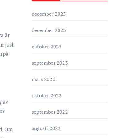
o
r
december 2025
i
e
december 2023
ta är
r
m just
oktober 2023
arpå
september 2023
mars 2023
oktober 2022
g av
sms
september 2022
augusti 2022
nd. Om