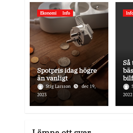
Ekonomi
Info
Inf
Så 
Spotpris idag högre
bäs
än vanligt
bil
20
Stig Larsson
dec 19,
2023
2022
Lämna ett svar