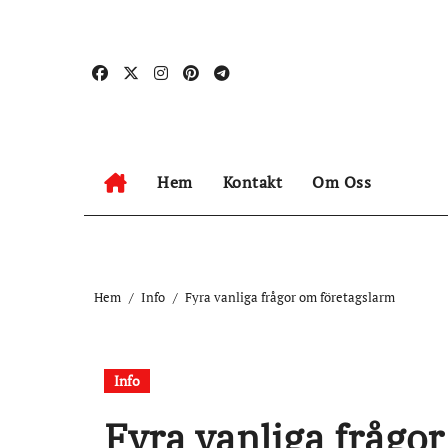
Hoppa
till
innehåll
Hem
Kontakt
Om Oss
Hem
Info
Fyra vanliga frågor om företagslarm
Info
Fyra vanliga frågo