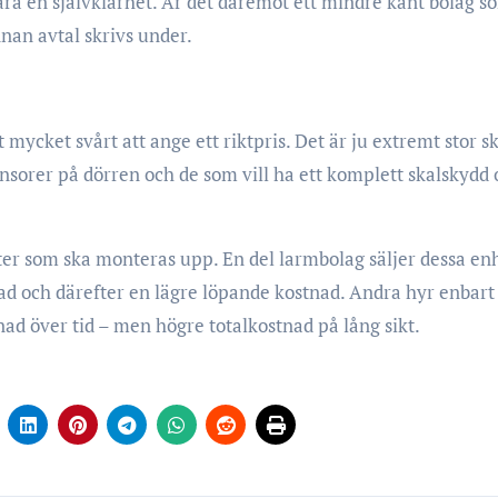
vara en självklarhet. Är det däremot ett mindre känt bolag s
nnan avtal skrivs under.
ycket svårt att ange ett riktpris. Det är ju extremt stor sk
nsorer på dörren och de som vill ha ett komplett skalskydd 
ter som ska monteras upp. En del larmbolag säljer dessa en
tnad och därefter en lägre löpande kostnad. Andra hyr enbart
ad över tid – men högre totalkostnad på lång sikt.