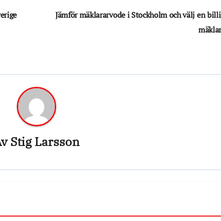
verige
Jämför mäklararvode i Stockholm och välj en bill
mäkla
Av
Stig Larsson