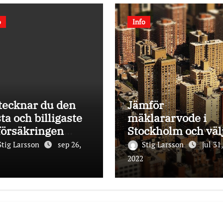
o
Info
tecknar du den
Jämför
ta och billigaste
mäklararvode i
försäkringen
Stockholm och väl
22
en billigare mäkla
Stig Larsson
sep 26,
Stig Larsson
jul 31,
2022