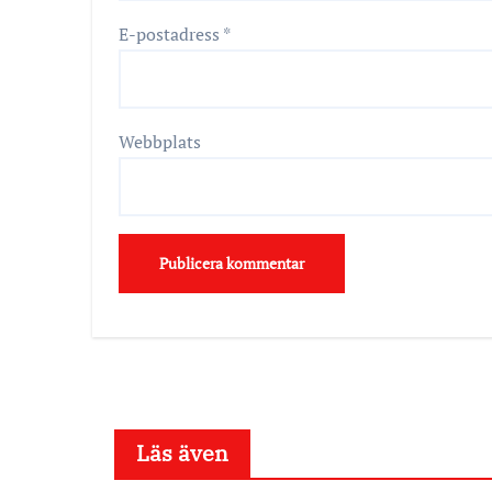
E-postadress
*
Webbplats
Läs även