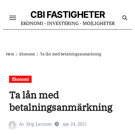
Hoppa
till
CBI FASTIGHETER
innehåll
EKONOMI - INVESTERING - MÖJLIGHETER
Hem
Ekonomi
Ta lån med betalningsanmärkning
Ekonomi
Ta lån med
betalningsanmärkning
Av
Stig Larsson
apr 24, 2021