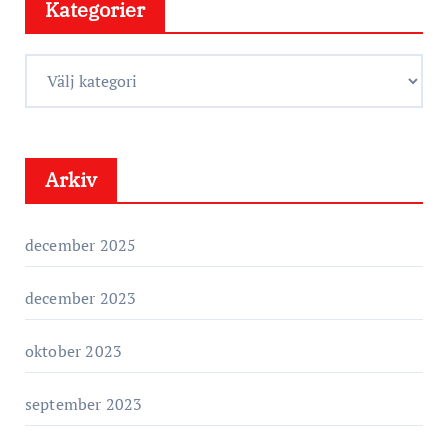
Kategorier
K
a
t
e
Arkiv
g
o
r
december 2025
i
e
december 2023
r
oktober 2023
september 2023