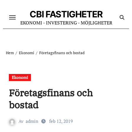
Hoppa
till
CBI FASTIGHETER
innehåll
EKONOMI - INVESTERING - MÖJLIGHETER
Hem
Ekonomi
Företagsfinans och bostad
Ekonomi
Företagsfinans och
bostad
Av
admin
feb 12, 2019