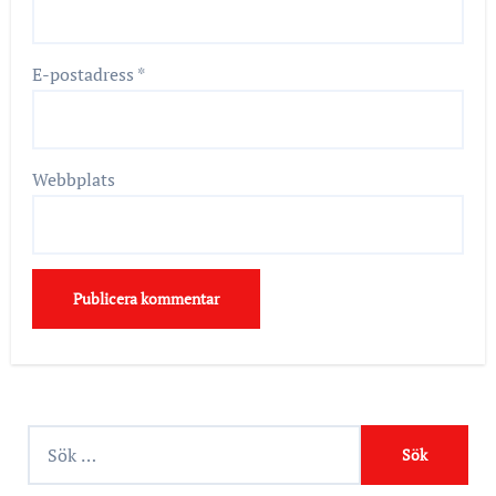
E-postadress
*
Webbplats
S
ö