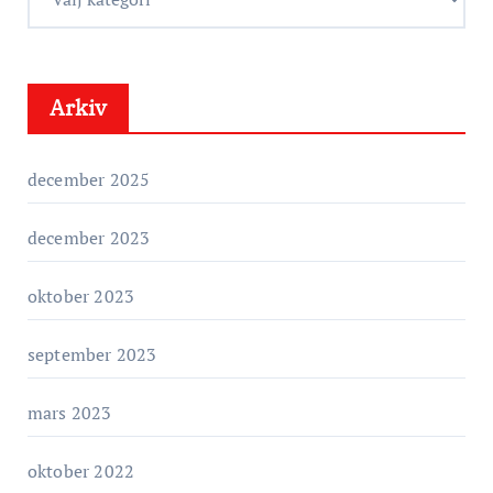
a
t
e
Arkiv
g
o
r
december 2025
i
e
december 2023
r
oktober 2023
september 2023
mars 2023
oktober 2022