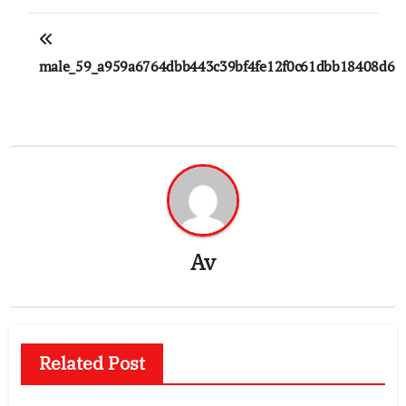
Inläggsnavigering
male_59_a959a6764dbb443c39bf4fe12f0c61dbb18408d6
Av
Related Post