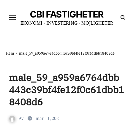
Hoppa
till
CBI FASTIGHETER
innehåll
EKONOMI - INVESTERING - MÖJLIGHETER
Hem
male_59_a959a6764dbb443c39bf4fe12f0c61dbb18408d6
male_59_a959a6764dbb
443c39bf4fe12f0c61dbb1
8408d6
Av
mar 11, 2021