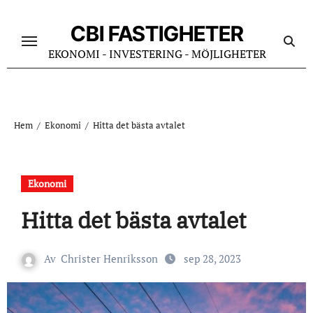
Hoppa
till
CBI FASTIGHETER
innehåll
EKONOMI - INVESTERING - MÖJLIGHETER
Hem
Ekonomi
Hitta det bästa avtalet
Ekonomi
Hitta det bästa avtalet
Av
Christer Henriksson
sep 28, 2023